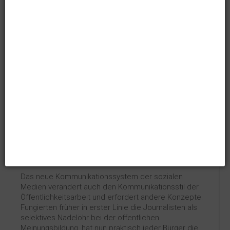
damit, sich darüber klar werden, was sie sagen
möchten, den Inhalt zu strukturieren und auf
leserfreundliche Art wiederzugeben. Eine gut
erzählte Geschichte ist zeitintensiv.
Wie wird man die Hemmschuhe
los?
Schauen Sie sich im Netz um, beobachten Sie, was
andere machen, notieren Sie sich, was Ihnen gefällt
und was nicht. Probieren Sie Ihre ersten Schritte,
fragen Sie einen Profi um Rat, sehen Sie feedback als
Chance und lagern Sie gewisse Aufgaben aus.
Konsequenzen für die
professionelle Öffentlichkeitsarbeit
Das neue Kommunikationssystem der sozialen
Medien verändert auch den Kommunikationsstil der
Öffentlichkeitsarbeit und erfordert andere Konzepte.
Fungierten früher in erster Linie die Journalisten als
selektives Nadelöhr bei der öffentlichen
Meinungsbildung, hat nun praktisch jeder Bürger die