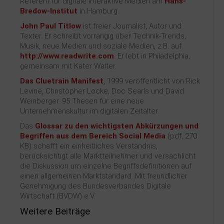
Referent für digitale interaktive Medien am
Hans-
Bredow-Institut
in Hamburg.
John Paul Titlow
ist freier Journalist, Autor und
Texter. Er schreibt vorrangig über Technik-Trends,
Musik, neue Medien und soziale Medien, z.B. auf
http://www.readwrite.com
. Er lebt in Philadelphia,
gemeinsam mit Kater Walter.
Das Cluetrain Manifest
, 1999 veröffentlicht von Rick
Levine, Christopher Locke, Doc Searls und David
Weinberger. 95 Thesen für eine neue
Unternehmenskultur im digitalen Zeitalter.
Das
Glossar zu den wichtigsten Abkürzungen und
Begriffen aus dem Bereich Social Media
(pdf, 270
KB) schafft ein einheitliches Verständnis,
berücksichtigt alle Marktteilnehmer und versachlicht
die Diskussion um einzelne Begriffsdefinitionen auf
einen allgemeinen Marktstandard. Mit freundlicher
Genehmigung des Bundesverbandes Digitale
Wirtschaft (BVDW) e.V.
Weitere Beiträge