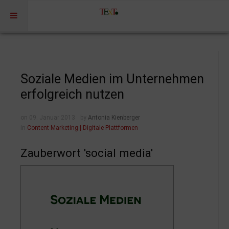
Home
Profil
Soziale Medien im Unternehmen
Portfolio
erfolgreich nutzen
Projekte
on 09. Januar 2013
by
Antonia Kienberger
Projekte Kulturmarketing
in
Content Marketing | Digitale Plattformen
Events | Workshops
Zauberwort 'social media'
Medien | Öffentlichkeit | Kundenkommunikation
Digitale Plattformen | Content Marketing
Förderprogramme
Rechtssicherheit
Referenzen