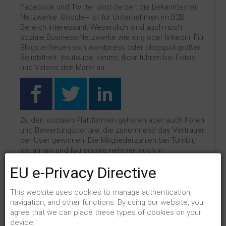
Facebook und Twitter sind derzeit die bekanntesten
Netzwerke. Google+ ist für Unternehmen im B2B
Bereich interessant. Wesentlich sind auch noch
soziale Business-Netzwerke wie xing oder linkedin. Für
Blogs erfreuen sich wordpress oder blogspot großer
Beliebtheit. Youtoube, vimeo, flickr führen bei Fotos
und Videos den Markt an.
Zu den sozialen Plattformen gehören aber auch Foren
und Bewertungsportale, die zunehmend das Vertrauen
der User gewinnen. Die Mitgliederzahlen bei Tumblr,
Instagram und foursquare nehmen auch in
Deutschland stark zu.
EU e-Privacy Directive
This website uses cookies to manage authentication,
navigation, and other functions. By using our website, you
agree that we can place these types of cookies on your
Es gibt auch noch soziale Pinnwände wie Pinterest
device.
oder Delicious und natürlich nicht zu vergessen, die