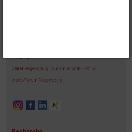
Vereinigung Freunde der Altstadt Regensburg e.V.
Förderkreis Hélène de Beauvoir e.V.
GSC Ratisbona e.V.
Engagement
Beirat Regensburg Tourismus GmbH (RTG)
kreativForum Regensburg
Recherche