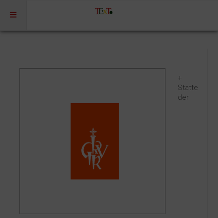
Home
Profil
+
Portfolio
Stätte
der
Projekte
Projekte Kulturmarketing
Events | Workshops
Medien | Öffentlichkeit | Kundenkommunikation
Digitale Plattformen | Content Marketing
Förderprogramme
Rechtssicherheit
Referenzen