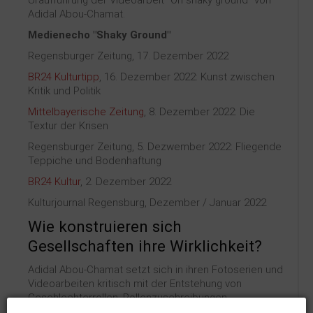
Uraufführung der Videoarbeit "On shaky ground" von
Adidal Abou-Chamat.
Medienecho "Shaky Ground"
Regensburger Zeitung, 17. Dezember 2022
BR24 Kulturtipp
, 16. Dezember 2022: Kunst zwischen
Kritik und Politik
Mittelbayerische Zeitung
, 8. Dezember 2022: Die
Textur der Krisen
Regensburger Zeitung, 5. Dezwember 2022: Fliegende
Teppiche und Bodenhaftung
BR24 Kultur
, 2. Dezember 2022
Kulturjournal Regensburg, Dezember / Januar 2022
Wie konstruieren sich
Gesellschaften ihre Wirklichkeit?
Adidal Abou-Chamat setzt sich in ihren Fotoserien und
Videoarbeiten kritisch mit der Entstehung von
Geschlechterrollen, Rollenzuschreibungen,
Genderthemen und kulturellen Differenzen