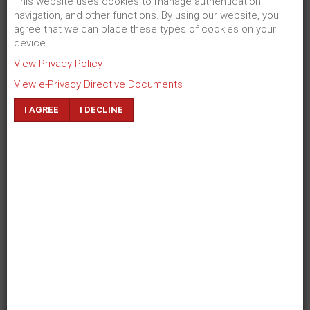
This website uses cookies to manage authentication,
navigation, and other functions. By using our website, you
Zuletzt aktualisiert:
19. April 2024
Zugriffe:
69270
agree that we can place these types of cookies on your
device.
View Privacy Policy
View e-Privacy Directive Documents
Förderkreis Hélène de Beauvoir e.V.
I AGREE
I DECLINE
by
Antonia Kienberger
on 29. März 2015
in
Mitgliedschaft