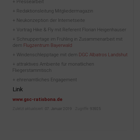
+ Pressearbeit
+ Redaktionsleitung Mitgliedermagazin
+ Neukonzeption der Internetseite
+ Vortrag Hike & Fly mit Referent Florian Heigenhauser
+ Schnuppertage im Frühling in Zusammenarbeit mit
dem
Flugzentrum Bayerwald
+ Windenschlepptage mit dem
DGC Albatros Landshut
+ attraktives Ambiente für monatlichen
Fliegerstammtisch
+ ehrenamtliches Engagement
Link
www.gsc-ratisbona.de
Zuletzt aktualisiert:
07. Januar 2019
Zugriffe:
93925