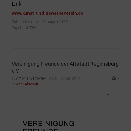
Link
www.kunst-und-gewerbeverein.de
Zuletzt aktualisiert:
12. August 2022
Zugriffe:
62789
Vereinigung Freunde der Altstadt Regensburg
e.V.
by
Antonia Kienberger
on 07. Januar 2019
in
Mitgliedschaft
+