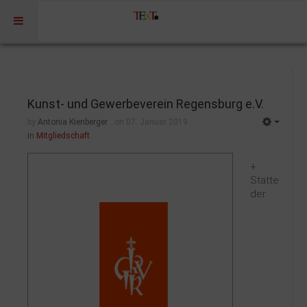
Home
Profil
Kunst- und Gewerbeverein Regensburg e.V.
Portfolio
by
Antonia Kienberger
on 07. Januar 2019
in
Mitgliedschaft
Projekte
Projekte Kulturmarketing
+
Stätte
Events | Workshops
der
Medien | Öffentlichkeit | Kundenkommunikation
Digitale Plattformen | Content Marketing
Förderprogramme
Rechtssicherheit
Referenzen