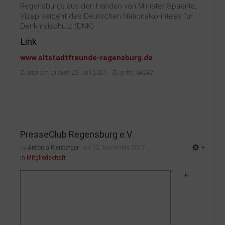
Regensburgs aus den Händen von Minister Spaenle,
Vizepräsident des Deutschen Nationalkomitees für
Denkmalschutz (DNK)
Link
www.altstadtfreunde-regensburg.de
Zuletzt aktualisiert:
29. Juli 2021
Zugriffe:
64542
PresseClub Regensburg e.V.
by
Antonia Kienberger
on 02. November 2017
in
Mitgliedschaft
+