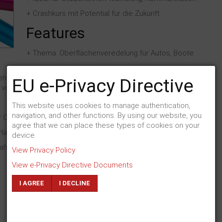
+ Crashkurs mit Potential für die Zukunft
Features
+ Thema: Oberflächenveredelung für Autos, Boote
hört zur Unternehmensgruppe Reisinger, ein europaweit
EU e-Privacy Directive
g von Metalloberflächen
This website uses cookies to manage authentication,
navigation, and other functions. By using our website, you
r Oberflächentechnik von Vorteil, kein Muss
agree that we can place these types of cookies on your
erlässigkeit sind hingegen Grundvoraussetzungen
device.
rahlung und Freude an Kommunikation
View Privacy Policy
View e-Privacy Directive Documents
I AGREE
I DECLINE