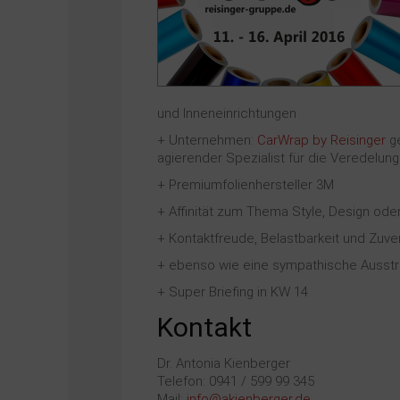
und Inneneinrichtungen
+ Unternehmen:
CarWrap by Reisinger
ge
agierender Spezialist für die Veredelun
+ Premiumfolienhersteller 3M
+ Affinität zum Thema Style, Design ode
+ Kontaktfreude, Belastbarkeit und Zuv
+ ebenso wie eine sympathische Ausst
+ Super Briefing in KW 14
Kontakt
Dr. Antonia Kienberger
Telefon: 0941 / 599 99 345
Mail:
info@akienberger.de