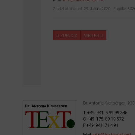
Zuletzt aktualisiert:
29. Januar 2020
Zugriffe:
803
ZURÜCK
WEITER
Dr. Antonia Kienberger | 93
T +49 941. 5 99 99 345
C +49 175. 89 19 572
F +49 941. 71 4 91
Mail:
info@textpunkt.net