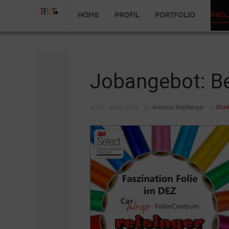
Home
Profil
Portfolio
Pro
Jobangebot: B
on 01. März 2016
by
Antonia Kienberger
in
Work