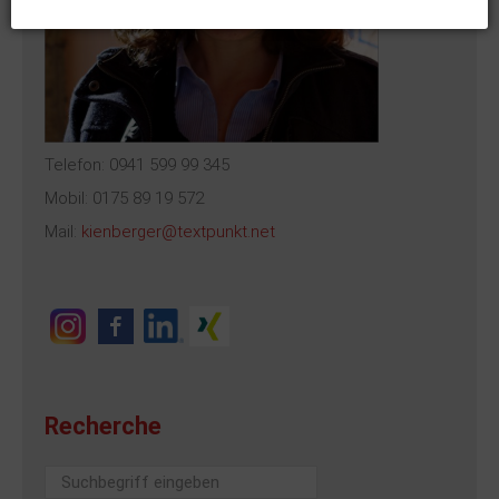
Telefon: 0941 599 99 345
Mobil: 0175 89 19 572
Mail:
kienberger@textpunkt.net
Recherche
Suchen