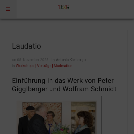
Home
Profil
Laudatio
Portfolio
on 08. November 2025
by
Antonia Kienberger
Projekte
in
Workshops | Vorträge | Moderation
Projekte Kulturmarketing
Einführung in das Werk von Peter
Events | Workshops
Gigglberger und Wolfram Schmidt
Medien | Öffentlichkeit | Kundenkommunikation
Digitale Plattformen | Content Marketing
Förderprogramme
Rechtssicherheit
Referenzen