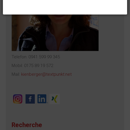
Telefon: 0941 599 99 345
Mobil: 0175 89 19 572
Mail:
kienberger@textpunkt.net
Recherche