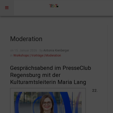
Home
Profil
Moderation
Portfolio
on 15. Januar 2026
by
Antonia Kienberger
Projekte
in
Workshops | Vorträge | Moderation
Projekte Kulturmarketing
Gesprächsabend im PresseClub
Events | Workshops
Regensburg mit der
Medien | Öffentlichkeit | Kundenkommunikation
Kulturamtsleiterin Maria Lang
Digitale Plattformen | Content Marketing
22.
Förderprogramme
Rechtssicherheit
Referenzen